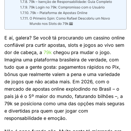
79k – Isenção de Responsabilidade: Guia Completo
79k Login no 79k: Compromisso com o Usuário
79k – Plataforma de Apostas Online
O Primeiro Spin: Como Rafael Descobriu um Novo
Mundo nos Slots do 79k 🎰
E aí, galera? Se você tá procurando um cassino online
confiável pra curtir apostas, slots e jogos ao vivo sem
dor de cabeça, a
79k
chegou pra mudar o jogo.
Imagina uma plataforma brasileira de verdade, com
tudo que a gente gosta: pagamentos rápidos no Pix,
bônus que realmente valem a pena e uma variedade
de jogos que não acaba mais. Em 2026, com o
mercado de apostas online explodindo no Brasil – o
país já é o 5º maior do mundo, faturando bilhões –, a
79k se posiciona como uma das opções mais seguras
e divertidas pra quem quer jogar com
responsabilidade e emoção.