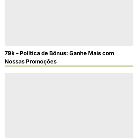
79k – Política de Bônus: Ganhe Mais com
Nossas Promoções
79k
–
VIP:
Guia
Completo
de
Vantagens
Exclusivas