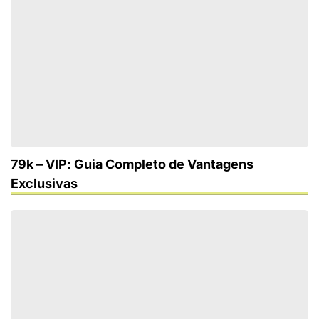
79k – VIP: Guia Completo de Vantagens
Exclusivas
79k
–
Jogo
Responsável:
Guia
Completo