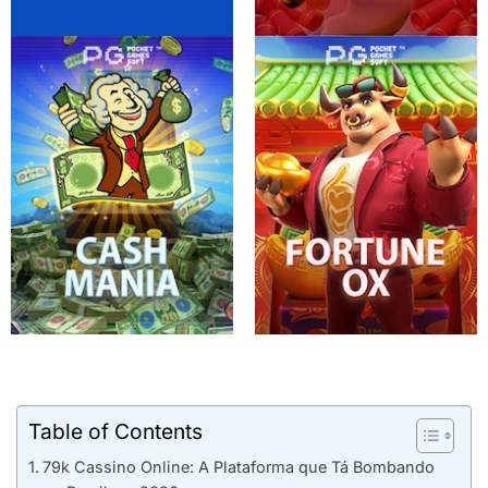
Table of Contents
79k Cassino Online: A Plataforma que Tá Bombando