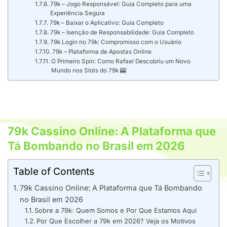
79k – Jogo Responsável: Guia Completo para uma
Experiência Segura
79k – Baixar o Aplicativo: Guia Completo
79k – Isenção de Responsabilidade: Guia Completo
79k Login no 79k: Compromisso com o Usuário
79k – Plataforma de Apostas Online
O Primeiro Spin: Como Rafael Descobriu um Novo
Mundo nos Slots do 79k 🎰
79k Cassino Online: A Plataforma que
Tá Bombando no Brasil em 2026
Table of Contents
79k Cassino Online: A Plataforma que Tá Bombando
no Brasil em 2026
Sobre a 79k: Quem Somos e Por Que Estamos Aqui
Por Que Escolher a 79k em 2026? Veja os Motivos