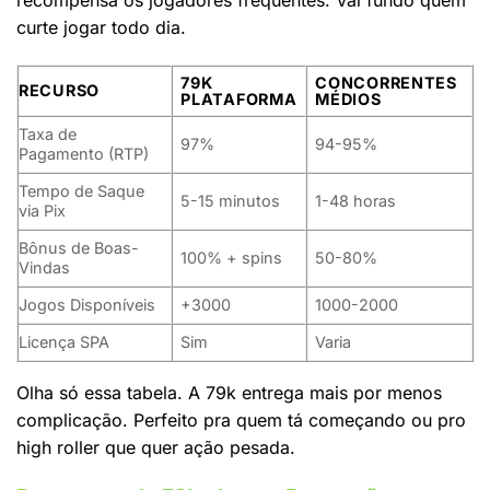
curte jogar todo dia.
79K
CONCORRENTES
RECURSO
PLATAFORMA
MÉDIOS
Taxa de
97%
94-95%
Pagamento (RTP)
Tempo de Saque
5-15 minutos
1-48 horas
via Pix
Bônus de Boas-
100% + spins
50-80%
Vindas
Jogos Disponíveis
+3000
1000-2000
Licença SPA
Sim
Varia
Olha só essa tabela. A 79k entrega mais por menos
complicação. Perfeito pra quem tá começando ou pro
high roller que quer ação pesada.