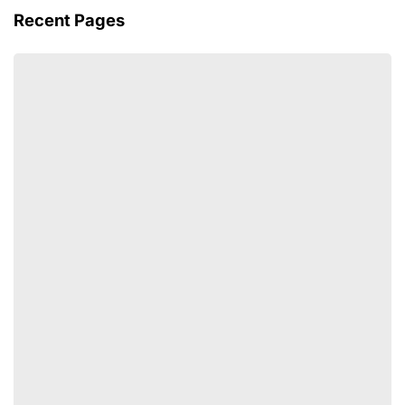
Recent Pages
79k
–
Blog:
Tudo
sobre
a
plataforma
e
dicas
exclusivas