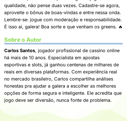
qualidade, não pense duas vezes. Cadastre-se agora,
aproveite o bônus de boas-vindas e entre nessa onda.
Lembre-se: jogue com moderação e responsabilidade.
É isso aí, galera! Boa sorte e que venham os greens. 🔥
Sobre o Autor
Carlos Santos
, jogador profissional de cassino online
há mais de 10 anos. Especialista em apostas
esportivas e slots, já ganhou centenas de milhares de
reais em diversas plataformas. Com experiência real
no mercado brasileiro, Carlos compartilha análises
honestas pra ajudar a galera a escolher as melhores
opções de forma segura e inteligente. Ele acredita que
jogo deve ser diversão, nunca fonte de problema.