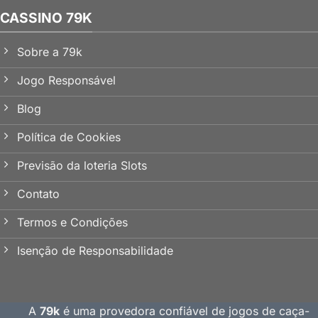
CASSINO 79K
Sobre a 79k
Jogo Responsável
Blog
Política de Cookies
Previsão da loteria Slots
Contato
Termos e Condições
Isenção de Responsabilidade
A
79k
é uma provedora confiável de jogos de caça-