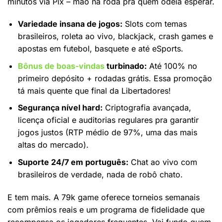
minutos via Pix – mão na roda pra quem odeia esperar.
Variedade insana de jogos:
Slots com temas
brasileiros, roleta ao vivo, blackjack, crash games e
apostas em futebol, basquete e até eSports.
Bônus de boas-vindas
turbinado:
Até 100% no
primeiro depósito + rodadas grátis. Essa promoção
tá mais quente que final da Libertadores!
Segurança nível hard:
Criptografia avançada,
licença oficial e auditorias regulares pra garantir
jogos justos (RTP médio de 97%, uma das mais
altas do mercado).
Suporte 24/7 em português:
Chat ao vivo com
brasileiros de verdade, nada de robô chato.
E tem mais. A 79k game oferece torneios semanais
com prêmios reais e um programa de fidelidade que
recompensa os jogadores frequentes. Vai fundo quem