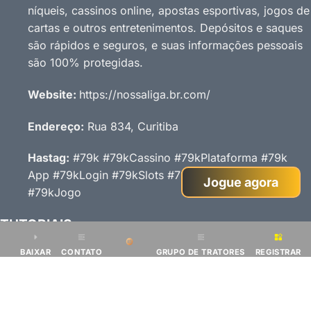
níqueis, cassinos online, apostas esportivas, jogos de
cartas e outros entretenimentos. Depósitos e saques
são rápidos e seguros, e suas informações pessoais
são 100% protegidas.
Website:
https://nossaliga.br.com/
Endereço:
Rua 834, Curitiba
Hastag:
#79k #79kCassino #79kPlataforma #79k
App #79kLogin #79kSlots #79kBaixar #79k bet
Jogue agora
#79kJogo
TUTORIAIS
BAIXAR
CONTATO
GRUPO DE TRATORES
REGISTRAR
Métodos de Pagamento
Como Depositar