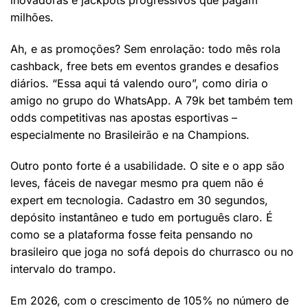
milhões.
Ah, e as promoções? Sem enrolação: todo mês rola
cashback, free bets em eventos grandes e desafios
diários. “Essa aqui tá valendo ouro”, como diria o
amigo no grupo do WhatsApp. A 79k bet também tem
odds competitivas nas apostas esportivas –
especialmente no Brasileirão e na Champions.
Outro ponto forte é a usabilidade. O site e o app são
leves, fáceis de navegar mesmo pra quem não é
expert em tecnologia. Cadastro em 30 segundos,
depósito instantâneo e tudo em português claro. É
como se a plataforma fosse feita pensando no
brasileiro que joga no sofá depois do churrasco ou no
intervalo do trampo.
Em 2026, com o crescimento de 105% no número de