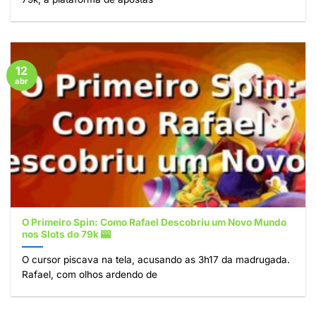
12
abr
O Primeiro Spin: Como Rafael Descobriu um Novo Mundo
nos Slots do 79k 🎰
O cursor piscava na tela, acusando as 3h17 da madrugada.
Rafael, com olhos ardendo de