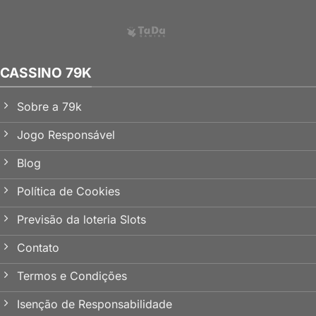
CASSINO 79K
Sobre a 79k
Jogo Responsável
Blog
Política de Cookies
Previsão da loteria Slots
Contato
Termos e Condições
Isenção de Responsabilidade