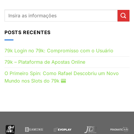
POSTS RECENTES
79k Login no 79k: Compromisso com o Usuário
79k – Plataforma de Apostas Online
O Primeiro Spin: Como Rafael Descobriu um Novo
Mundo nos Slots do 79k 🎰