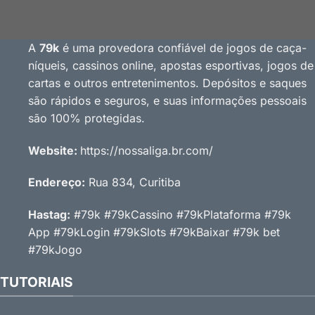
A
79k
é uma provedora confiável de jogos de caça-
níqueis, cassinos online, apostas esportivas, jogos de
cartas e outros entretenimentos. Depósitos e saques
são rápidos e seguros, e suas informações pessoais
são 100% protegidas.
Website:
https://nossaliga.br.com/
Endereço:
Rua 834, Curitiba
Hastag:
#79k #79kCassino #79kPlataforma #79k
App #79kLogin #79kSlots #79kBaixar #79k bet
#79kJogo
TUTORIAIS